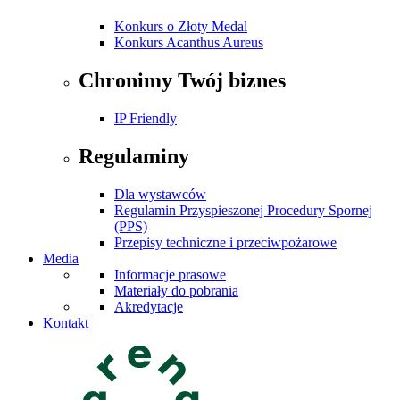
Konkurs o Złoty Medal
Konkurs Acanthus Aureus
Chronimy Twój biznes
IP Friendly
Regulaminy
Dla wystawców
Regulamin Przyspieszonej Procedury Spornej
(PPS)
Przepisy techniczne i przeciwpożarowe
Media
Informacje prasowe
Materiały do pobrania
Akredytacje
Kontakt