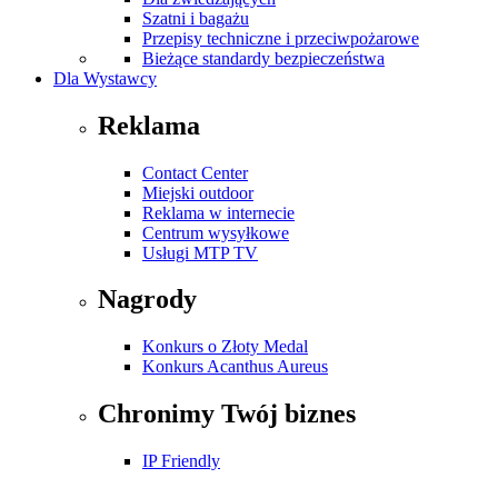
Szatni i bagażu
Przepisy techniczne i przeciwpożarowe
Bieżące standardy bezpieczeństwa
Dla Wystawcy
Reklama
Contact Center
Miejski outdoor
Reklama w internecie
Centrum wysyłkowe
Usługi MTP TV
Nagrody
Konkurs o Złoty Medal
Konkurs Acanthus Aureus
Chronimy Twój biznes
IP Friendly