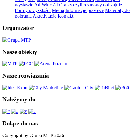
wystawie
Ad Wine
AD Talks czyli rozmowy o dizajnie
Formy przyszłości
Media
Informacje prasowe
Materiały do
pobrania
Akredytacje
Kontakt
Organizator
Nasze obiekty
Nasze rozwiązania
Należymy do
Dołącz do nas
Copyright by Grupa MTP 2026