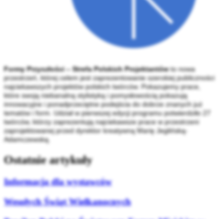
Formy Przyszłości – Strefa Polskich Projektantów
to nowa
przestrzeń, której celem jest zaprezentowanie szerokiej publiczności
najciekawszych projektów polskich twórców. Pokazujemy prace,
które swoją niebanalną stylistyką i pomysłowością pokazują
innowacyjne i ponadprzeciętne podejścia do dobrze znanych już
tematów i form. Udział w pierwszej edycji programu potwierdziło 27
twórców, którzy zaprezentują najciekawsze prace w przestrzeni
zaprojektowanej przed dyrektor kreatywną Marię Jeglińską-
Adamczewską.
Ostatnie artykuły
Informacja dla wystawców
Wesołych Świąt Wielkanocnych