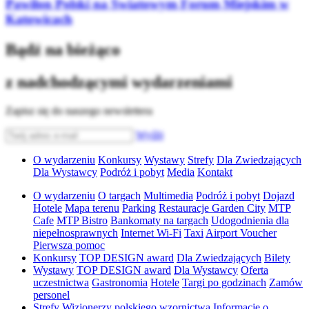
Pawilon Polski na Światowym Forum Miejskim w
Katowicach
Bądź na bieżąco
z nadchodzącymi wydarzeniami
Zapisz się do naszego newslettera
Wyślij
O wydarzeniu
Konkursy
Wystawy
Strefy
Dla Zwiedzających
Dla Wystawcy
Podróż i pobyt
Media
Kontakt
O wydarzeniu
O targach
Multimedia
Podróż i pobyt
Dojazd
Hotele
Mapa terenu
Parking
Restauracje Garden City
MTP
Cafe
MTP Bistro
Bankomaty na targach
Udogodnienia dla
niepełnosprawnych
Internet Wi-Fi
Taxi
Airport Voucher
Pierwsza pomoc
Konkursy
TOP DESIGN award
Dla Zwiedzających
Bilety
Wystawy
TOP DESIGN award
Dla Wystawcy
Oferta
uczestnictwa
Gastronomia
Hotele
Targi po godzinach
Zamów
personel
Strefy
Wizjonerzy polskiego wzornictwa
Informacje o