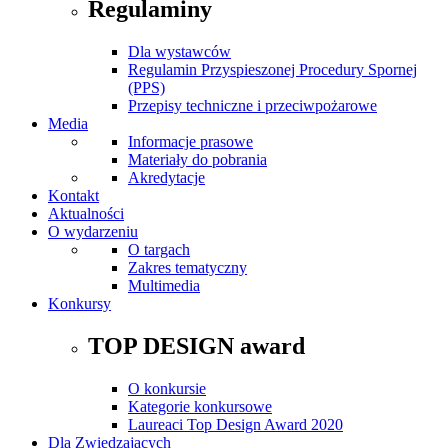
Regulaminy
Dla wystawców
Regulamin Przyspieszonej Procedury Spornej
(PPS)
Przepisy techniczne i przeciwpożarowe
Media
Informacje prasowe
Materiały do pobrania
Akredytacje
Kontakt
Aktualności
O wydarzeniu
O targach
Zakres tematyczny
Multimedia
Konkursy
TOP DESIGN award
O konkursie
Kategorie konkursowe
Laureaci Top Design Award 2020
Dla Zwiedzających