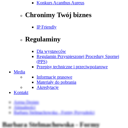
Konkurs Acanthus Aureus
Chronimy Twój biznes
IP Friendly
Regulaminy
Dla wystawców
Regulamin Przyspieszonej Procedury Spornej
(PPS)
Przepisy techniczne i przeciwpożarowe
Media
Informacje prasowe
Materiały do pobrania
Akredytacje
Kontakt
Arena Design
Aktualności
Barbara Stelmachowska - Formy Przyszłości
Barbara Stelmachowska - Formy