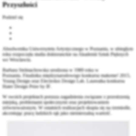
Przyszłości
Podziel się
Absolwentka Uniwersytetu Artystycznego w Poznaniu, w ubiegłym
roku rozpoczęła studia doktoranckie na Akademii Sztuk Pięknych
we Wrocławiu.
Barbara Stelmachowska urodzona w 1989 roku w
Poznaniu. Finalistka międzynarodowego konkursu makeme! 2015,
Young Design oraz Electrolux Design Lab. Laureatka konkursu
Haier Design Prize by IF.
W swoich projektach porusza zagadnienia związane z przestrzenią
miejską, problemami społecznymi oraz projektowaniem
zrównoważonym. W ostatnich realizacjach skupia się na rzemiośle,
akcentując pracę ludzkich rąk jako niemierzalną wartość.