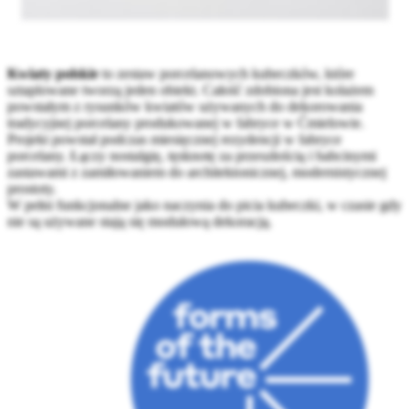
Kwiaty polskie
to zestaw porcelanowych kubeczków, które
sztaplowane tworzą jeden obiekt. Całość zdobiona jest kolażem
powstałym z rysunków kwiatów używanych do dekorowania
tradycyjnej porcelany produkowanej w fabryce w Ćmielowie.
Projekt powstał podczas miesięcznej rezydencji w fabryce
porcelany. Łączy nostalgię, tęsknotę za przeszłością i babcinymi
zastawami z zamiłowaniem do architektonicznej, modernistycznej
prostoty.
W pełni funkcjonalne jako naczynia do picia kubeczki, w czasie gdy
nie są używane stają się modułową dekoracją.