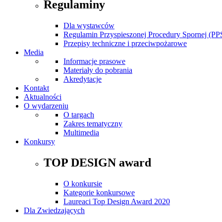
Regulaminy
Dla wystawców
Regulamin Przyspieszonej Procedury Spornej (PP
Przepisy techniczne i przeciwpożarowe
Media
Informacje prasowe
Materiały do pobrania
Akredytacje
Kontakt
Aktualności
O wydarzeniu
O targach
Zakres tematyczny
Multimedia
Konkursy
TOP DESIGN award
O konkursie
Kategorie konkursowe
Laureaci Top Design Award 2020
Dla Zwiedzających