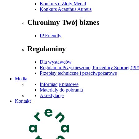
Konkurs o Złoty Medal
Konkurs Acanthus Aureus
Chronimy Twój biznes
IP Friendly
Regulaminy
Dla wystawców
Regulamin Przyspieszonej Procedury Spornej (PP
Przepisy techniczne i przeciwpożarowe
Media
Informacje prasowe
Materiały do pobrania
Akredytacje
Kontakt