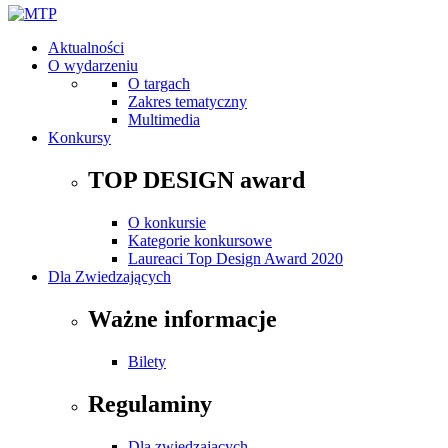
Aktualności
O wydarzeniu
O targach
Zakres tematyczny
Multimedia
Konkursy
TOP DESIGN award
O konkursie
Kategorie konkursowe
Laureaci Top Design Award 2020
Dla Zwiedzających
Ważne informacje
Bilety
Regulaminy
Dla zwiedzających