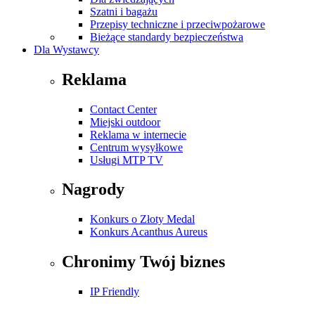
Szatni i bagażu
Przepisy techniczne i przeciwpożarowe
Bieżące standardy bezpieczeństwa
Dla Wystawcy
Reklama
Contact Center
Miejski outdoor
Reklama w internecie
Centrum wysyłkowe
Usługi MTP TV
Nagrody
Konkurs o Złoty Medal
Konkurs Acanthus Aureus
Chronimy Twój biznes
IP Friendly