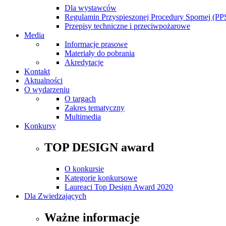
Dla wystawców
Regulamin Przyspieszonej Procedury Spornej (PP
Przepisy techniczne i przeciwpożarowe
Media
Informacje prasowe
Materiały do pobrania
Akredytacje
Kontakt
Aktualności
O wydarzeniu
O targach
Zakres tematyczny
Multimedia
Konkursy
TOP DESIGN award
O konkursie
Kategorie konkursowe
Laureaci Top Design Award 2020
Dla Zwiedzających
Ważne informacje