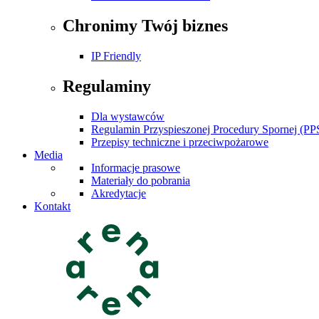
Chronimy Twój biznes
IP Friendly
Regulaminy
Dla wystawców
Regulamin Przyspieszonej Procedury Spornej (PP
Przepisy techniczne i przeciwpożarowe
Media
Informacje prasowe
Materiały do pobrania
Akredytacje
Kontakt